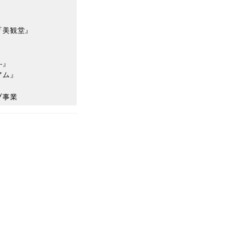
『美観堂』
-』
アム』
ブ事業