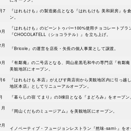
月7
『はれもけも』の製造拠点となる『はれもけも 美和厨房』を
ン。
『はれもけも』のビーントゥバー100%使用チョコレートブラ
0月
『CHOCOLATELL（ショコラテル）』を立ち上げ。
2月
『Bricole』の運営を店長・矢長の個人事業として譲渡。
0月
『有鄰庵』の二号店となる、岡山産黒毛和牛の専門店『有鄰庵
美観地区にオープン。
月6
『はれもけも 本店』がえびす商店街から美観地区内に引っ越し
地区本店』としてリニューアルオープン。
月
『暮らしの宿 てまり』の3棟目となる『まどろみ』をオープン
1月
『岡山くだものミュージアム』を美観地区にオープン。
2月
イノベーティブ・フュージョンレストラン『然味-sami-』を