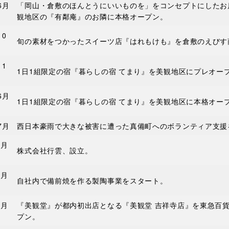
6月
「岡山・倉敷のほんとうにいいものを」をコンセプトにしたお
観地区の『有鄰庵』のお隣に本格オープン。
10
旬の素材をつかったスイーツ店『はれもけも』を倉敷のえびす
11
1日1組限定の宿『暮らしの宿 てまり』を美観地区にプレオー
6月
1日1組限定の宿『暮らしの宿 てまり』を美観地区に本格オー
7月
西日本豪雨で大きな被害に遭った真備町へのボランティア支援
4月
株式会社行雲、設立。
4月
自社内で備前焼を作る製陶事業をスタート。
7月
『美観堂』が都内初出店となる『美観堂 吉祥寺店』を東急百
プン。