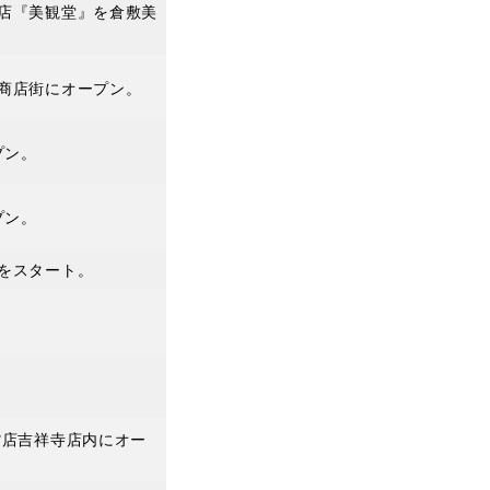
店『美観堂』を倉敷美
商店街にオープン。
プン。
プン。
をスタート。
貨店吉祥寺店内にオー