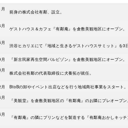
1月
前身の株式会社有鄰、設立。
4月
ゲストハウス＆カフェ『有鄰庵』を倉敷美観地区にオープン。
5月
渋谷ヒカリエにて『地域と生きるゲストハウスサミット』を3
9月
『新古民家再生空間バルビゾン』を倉敷美観地区にオープン。
8月
株式会社有鄰の代表取締役に犬養拓が就任。
2月
BtoBの卸やイベント出店などを行う地域商社事業をスタート
4月
『美観堂』を倉敷美観地区の『有鄰庵』のお隣にプレオープン
6月
『有鄰庵』の隣にプリンなどを製造する『有鄰庵おかしキッチ