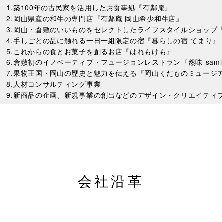
1.築100年の古民家を活用したお食事処『有鄰庵』
2.岡山県産の和牛の専門店『有鄰庵 岡山希少和牛店』
3.岡山・倉敷のいいものをセレクトしたライフスタイルショップ
4.手しごとの品に触れる一日一組限定の宿『暮らしの宿 てまり』
5.これからの食とお菓子を創るお店『はれもけも』
6.倉敷初のイノベーティブ・フュージョンレストラン『然味-sami
7.果物王国・岡山の歴史と魅力を伝える『岡山くだものミュージ
8.人材コンサルティング事業
9.新商品の企画、新規事業の創出などのデザイン・クリエイティ
会社沿革