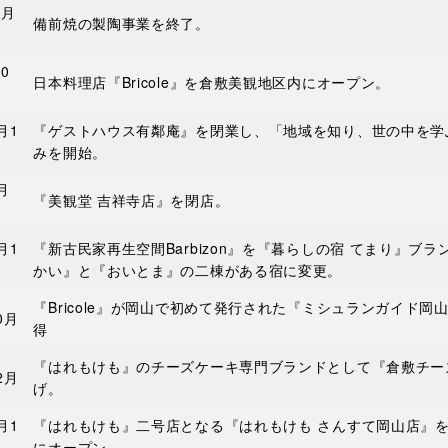
9月
備前焼の製陶事業を終了。
0
日本料理店『Bricole』を倉敷美観地区内にオープン。
月1
『ゲストハウス有鄰庵』を閉業し、「地域を知り、世の中を学
みを開始。
月
『美観堂 吉祥寺店』を閉店。
月1
『新古民家再生空間Barbizon』を『暮らしの宿 てまり』ブ
かい』と『おいとま』の二棟がある宿に変更。
『Bricole』が岡山で初めて発行された『ミシュランガイド岡山
0月
得
『はれもけも』のチーズケーキ専門ブランドとして『倉敷チー
2月
げ。
月1
『はれもけも』二号店となる『はれもけも さんすて岡山店』を
にオープン。