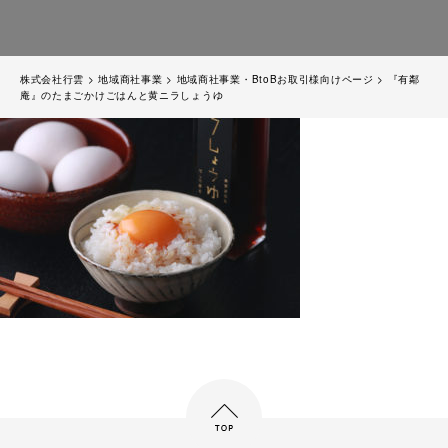
株式会社行雲
>
地域商社事業
>
地域商社事業・BtoBお取引様向けページ
>
『有鄰
庵』のたまごかけごはんと黄ニラしょうゆ