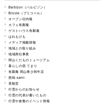
Barbizon（バルビゾン）
Bricole（ブリコール）
オープン社内報
カフェ有鄰庵
ゲストハウス有鄰庵
はれもけも
メディア掲載情報
地域との取り組み
地域商社事業
岡山くだものミュージアム
暮らしの宿 てまり
有鄰庵 岡山希少和牛店
然味-sami-
美観堂
行雲からのお知らせ
行雲の代表が書いたもの
行雲や倉敷のイベント情報