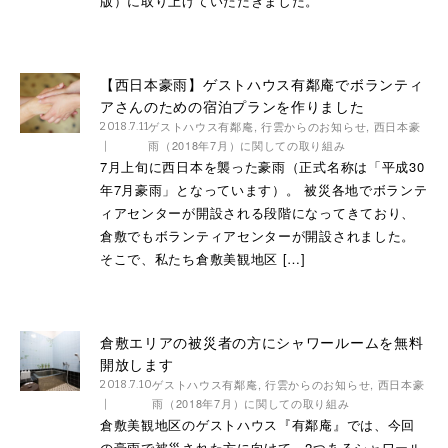
版）に取り上げていただきました。
【西日本豪雨】ゲストハウス有鄰庵でボランティ
アさんのための宿泊プランを作りました
ゲストハウス有鄰庵
,
行雲からのお知らせ
,
西日本豪
2018.7.11
雨（2018年7月）に関しての取り組み
7月上旬に西日本を襲った豪雨（正式名称は「平成30
年7月豪雨」となっています）。 被災各地でボランテ
ィアセンターが開設される段階になってきており、
倉敷でもボランティアセンターが開設されました。
そこで、私たち倉敷美観地区 […]
倉敷エリアの被災者の方にシャワールームを無料
開放します
ゲストハウス有鄰庵
,
行雲からのお知らせ
,
西日本豪
2018.7.10
雨（2018年7月）に関しての取り組み
倉敷美観地区のゲストハウス『有鄰庵』では、今回
の豪雨で被災された方に向けて、2つあるシャワール