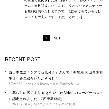
ームを無料開放いたします。 タオルやアメニティー
も無料提供いたしますので、ほぼ手ぶらでいらっし
ゃっても大丈夫です。 ただ、どれ […]
投
1
NEXT
稿
ナ
RECENT POST
ビ
ゲ
西日本放送「シアワセ気分！」さんで「有鄰庵 岡山希少和
ー
牛店」をご紹介いただきました
シ
メディア掲載情報
,
有鄰庵 岡山希少和牛店
2026.5.30
ョ
「暮らしの宿てまり ゆきかい」がAirbnbのスーパーホスト
に認定されました（7四半期連続）
ン
暮らしの宿 てまり
,
行雲からのお知らせ
2026.4.25