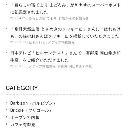
「暮らしの宿てまり まどろみ」がAirbnbのスーパーホスト
に初認定されました
暮らしの宿 てまり
,
行雲からのお知らせ
2026.4.25
「別冊天然生活 ときめきのクッキー缶」さんに「はれもけ
も」の猫のおさんぽクッキー缶を掲載していただきました
はれもけも
,
メディア掲載情報
2026.3.31
日本テレビ「ヒルナンデス！」さんで「有鄰庵 岡山希少和
牛店」をご紹介いただきました
メディア掲載情報
,
有鄰庵 岡山希少和牛店
2026.3.19
CATEGORY
Barbizon（バルビゾン）
Bricole（ブリコール）
オープン社内報
カフェ有鄰庵