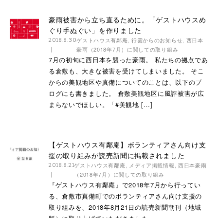
豪雨被害から立ち直るために。「ゲストハウスめ
ぐり手ぬぐい」を作りました
ゲストハウス有鄰庵
,
行雲からのお知らせ
,
西日本
2018.8.30
豪雨（2018年7月）に関しての取り組み
7月の初旬に西日本を襲った豪雨。 私たちの拠点であ
る倉敷も、大きな被害を受けてしまいました。 そこ
からの美観地区や真備についてのことは、以下のブ
ログにも書きました。 倉敷美観地区に風評被害が広
まらないでほしい。「#美観地 […]
【ゲストハウス有鄰庵】ボランティアさん向け支
援の取り組みが読売新聞に掲載されました
ゲストハウス有鄰庵
,
メディア掲載情報
,
西日本豪雨
2018.8.21
（2018年7月）に関しての取り組み
『ゲストハウス有鄰庵』で2018年7月から行ってい
る、倉敷市真備町でのボランティアさん向け支援の
取り組みを、2018年8月21日の読売新聞朝刊（地域