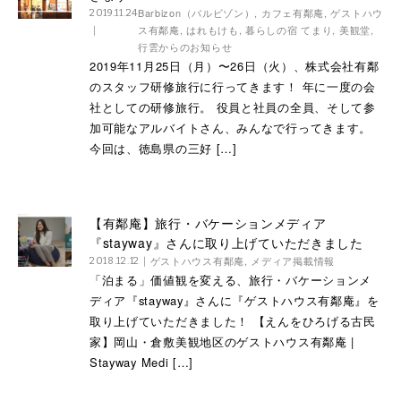
Barbizon（バルビゾン）
,
カフェ有鄰庵
,
ゲストハウ
2019.11.24
ス有鄰庵
,
はれもけも
,
暮らしの宿 てまり
,
美観堂
,
行雲からのお知らせ
2019年11月25日（月）〜26日（火）、株式会社有鄰
のスタッフ研修旅行に行ってきます！ 年に一度の会
社としての研修旅行。 役員と社員の全員、そして参
加可能なアルバイトさん、みんなで行ってきます。
今回は、徳島県の三好 […]
【有鄰庵】旅行・バケーションメディア
『stayway』さんに取り上げていただきました
ゲストハウス有鄰庵
,
メディア掲載情報
2018.12.12
「泊まる」価値観を変える、旅行・バケーションメ
ディア『stayway』さんに『ゲストハウス有鄰庵』を
取り上げていただきました！ 【えんをひろげる古民
家】岡山・倉敷美観地区のゲストハウス有鄰庵 |
Stayway Medi […]