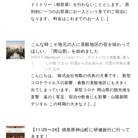
ドミトリー（相部屋）を行わないこととします。 原
則的に一つのお部屋にお一人という形でのご宿泊に
なります。 料金はこれまでのお一人 […]
こんな時こそ地元の人に美観地区の宿を味わって
ほしい。『岡山割』を始めました
Barbizon（バルビゾン）
,
ゲストハウス有鄰庵
,
暮ら
2020.3.1
しの宿 てまり
,
行雲からのお知らせ
,
行雲の代表が書
いたもの
こんにちは。 株式会社有鄰の代表の犬養です。 新型
コロナウイルスの影響、倉敷の美観地区にも大きく
出てしまっています。 新型コロナ 岡山県の観光地を
直撃 遠のく客足、宿泊や飲食にも影響：山陽新聞
デジタル この時期の大きなイ […]
【11/25〜26】徳島県神山町に研修旅行に行って
きます！