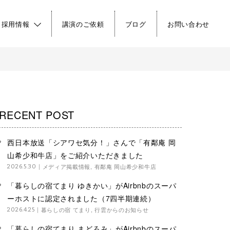
・採用情報
講演のご依頼
ブログ
お問い合わせ
RECENT POST
西日本放送「シアワセ気分！」さんで「有鄰庵 岡
山希少和牛店」をご紹介いただきました
メディア掲載情報
,
有鄰庵 岡山希少和牛店
2026.5.30
「暮らしの宿てまり ゆきかい」がAirbnbのスーパ
ーホストに認定されました（7四半期連続）
暮らしの宿 てまり
,
行雲からのお知らせ
2026.4.25
「暮らしの宿てまり まどろみ」がAirbnbのスーパ