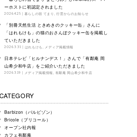
ーホストに初認定されました
暮らしの宿 てまり
,
行雲からのお知らせ
2026.4.25
「別冊天然生活 ときめきのクッキー缶」さんに
「はれもけも」の猫のおさんぽクッキー缶を掲載し
ていただきました
はれもけも
,
メディア掲載情報
2026.3.31
日本テレビ「ヒルナンデス！」さんで「有鄰庵 岡
山希少和牛店」をご紹介いただきました
メディア掲載情報
,
有鄰庵 岡山希少和牛店
2026.3.19
CATEGORY
Barbizon（バルビゾン）
Bricole（ブリコール）
オープン社内報
カフェ有鄰庵