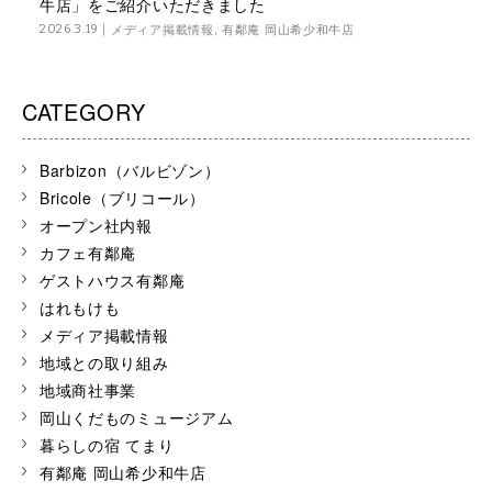
牛店」をご紹介いただきました
メディア掲載情報
,
有鄰庵 岡山希少和牛店
2026.3.19
CATEGORY
Barbizon（バルビゾン）
Bricole（ブリコール）
オープン社内報
カフェ有鄰庵
ゲストハウス有鄰庵
はれもけも
メディア掲載情報
地域との取り組み
地域商社事業
岡山くだものミュージアム
暮らしの宿 てまり
有鄰庵 岡山希少和牛店