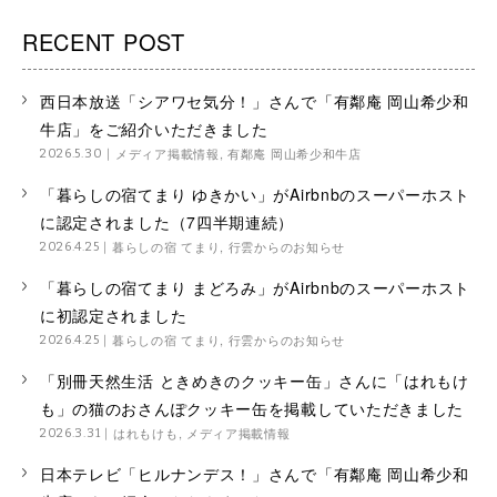
RECENT POST
西日本放送「シアワセ気分！」さんで「有鄰庵 岡山希少和
牛店」をご紹介いただきました
メディア掲載情報
,
有鄰庵 岡山希少和牛店
2026.5.30
「暮らしの宿てまり ゆきかい」がAirbnbのスーパーホスト
に認定されました（7四半期連続）
暮らしの宿 てまり
,
行雲からのお知らせ
2026.4.25
「暮らしの宿てまり まどろみ」がAirbnbのスーパーホスト
に初認定されました
暮らしの宿 てまり
,
行雲からのお知らせ
2026.4.25
「別冊天然生活 ときめきのクッキー缶」さんに「はれもけ
も」の猫のおさんぽクッキー缶を掲載していただきました
はれもけも
,
メディア掲載情報
2026.3.31
日本テレビ「ヒルナンデス！」さんで「有鄰庵 岡山希少和