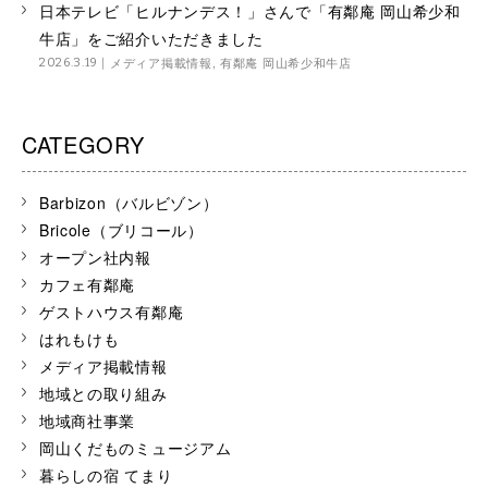
日本テレビ「ヒルナンデス！」さんで「有鄰庵 岡山希少和
牛店」をご紹介いただきました
メディア掲載情報
,
有鄰庵 岡山希少和牛店
2026.3.19
CATEGORY
Barbizon（バルビゾン）
Bricole（ブリコール）
オープン社内報
カフェ有鄰庵
ゲストハウス有鄰庵
はれもけも
メディア掲載情報
地域との取り組み
地域商社事業
岡山くだものミュージアム
暮らしの宿 てまり