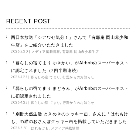
RECENT POST
西日本放送「シアワセ気分！」さんで「有鄰庵 岡山希少和
牛店」をご紹介いただきました
メディア掲載情報
,
有鄰庵 岡山希少和牛店
2026.5.30
「暮らしの宿てまり ゆきかい」がAirbnbのスーパーホスト
に認定されました（7四半期連続）
暮らしの宿 てまり
,
行雲からのお知らせ
2026.4.25
「暮らしの宿てまり まどろみ」がAirbnbのスーパーホスト
に初認定されました
暮らしの宿 てまり
,
行雲からのお知らせ
2026.4.25
「別冊天然生活 ときめきのクッキー缶」さんに「はれもけ
も」の猫のおさんぽクッキー缶を掲載していただきました
はれもけも
,
メディア掲載情報
2026.3.31