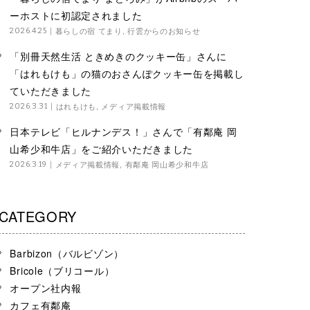
ーホストに初認定されました
暮らしの宿 てまり
,
行雲からのお知らせ
2026.4.25
「別冊天然生活 ときめきのクッキー缶」さんに
「はれもけも」の猫のおさんぽクッキー缶を掲載し
ていただきました
はれもけも
,
メディア掲載情報
2026.3.31
日本テレビ「ヒルナンデス！」さんで「有鄰庵 岡
山希少和牛店」をご紹介いただきました
メディア掲載情報
,
有鄰庵 岡山希少和牛店
2026.3.19
CATEGORY
Barbizon（バルビゾン）
Bricole（ブリコール）
オープン社内報
カフェ有鄰庵