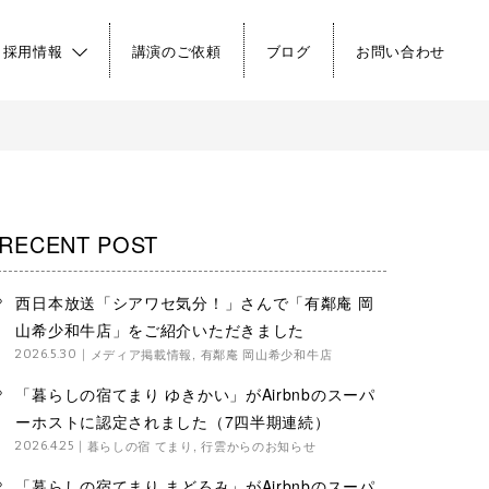
・採用情報
講演のご依頼
ブログ
お問い合わせ
RECENT POST
西日本放送「シアワセ気分！」さんで「有鄰庵 岡
山希少和牛店」をご紹介いただきました
メディア掲載情報
,
有鄰庵 岡山希少和牛店
2026.5.30
「暮らしの宿てまり ゆきかい」がAirbnbのスーパ
ーホストに認定されました（7四半期連続）
暮らしの宿 てまり
,
行雲からのお知らせ
2026.4.25
「暮らしの宿てまり まどろみ」がAirbnbのスーパ