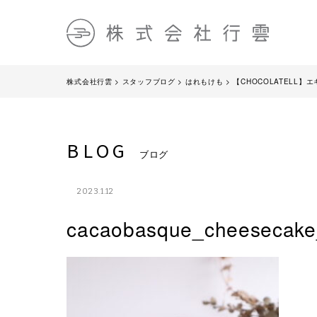
株式会社行雲
>
スタッフブログ
>
はれもけも
>
【CHOCOLATELL
BLOG
ブログ
2023.1.12
cacaobasque_cheesecake