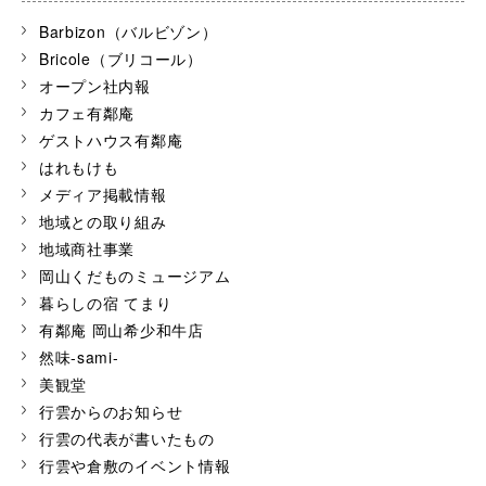
Barbizon（バルビゾン）
Bricole（ブリコール）
オープン社内報
カフェ有鄰庵
ゲストハウス有鄰庵
はれもけも
メディア掲載情報
地域との取り組み
地域商社事業
岡山くだものミュージアム
暮らしの宿 てまり
有鄰庵 岡山希少和牛店
然味-sami-
美観堂
行雲からのお知らせ
行雲の代表が書いたもの
行雲や倉敷のイベント情報