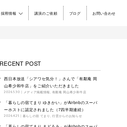
・採用情報
講演のご依頼
ブログ
お問い合わせ
RECENT POST
西日本放送「シアワセ気分！」さんで「有鄰庵 岡
山希少和牛店」をご紹介いただきました
メディア掲載情報
,
有鄰庵 岡山希少和牛店
2026.5.30
「暮らしの宿てまり ゆきかい」がAirbnbのスーパ
ーホストに認定されました（7四半期連続）
暮らしの宿 てまり
,
行雲からのお知らせ
2026.4.25
「暮らしの宿てまり まどろみ」がAirbnbのスーパ