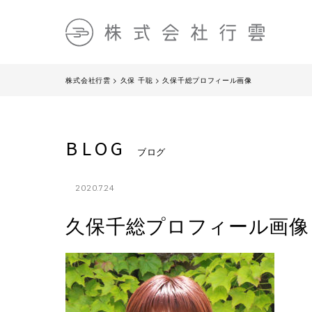
株式会社行雲
>
久保 千聡
>
久保千総プロフィール画像
BLOG
ブログ
2020.7.24
久保千総プロフィール画像