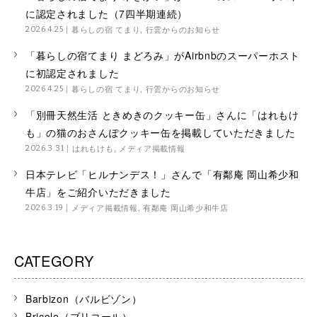
に認定されました（7四半期連続）
暮らしの宿 てまり
,
行雲からのお知らせ
2026.4.25
「暮らしの宿てまり まどろみ」がAirbnbのスーパーホスト
に初認定されました
暮らしの宿 てまり
,
行雲からのお知らせ
2026.4.25
「別冊天然生活 ときめきのクッキー缶」さんに「はれもけ
も」の猫のおさんぽクッキー缶を掲載していただきました
はれもけも
,
メディア掲載情報
2026.3.31
日本テレビ「ヒルナンデス！」さんで「有鄰庵 岡山希少和
牛店」をご紹介いただきました
メディア掲載情報
,
有鄰庵 岡山希少和牛店
2026.3.19
CATEGORY
Barbizon（バルビゾン）
Bricole（ブリコール）