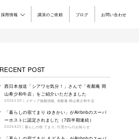
・採用情報
講演のご依頼
ブログ
お問い合わせ
RECENT POST
西日本放送「シアワセ気分！」さんで「有鄰庵 岡
山希少和牛店」をご紹介いただきました
メディア掲載情報
,
有鄰庵 岡山希少和牛店
2026.5.30
「暮らしの宿てまり ゆきかい」がAirbnbのスーパ
ーホストに認定されました（7四半期連続）
暮らしの宿 てまり
,
行雲からのお知らせ
2026.4.25
「暮らしの宿てまり まどろみ」がAirbnbのスーパ