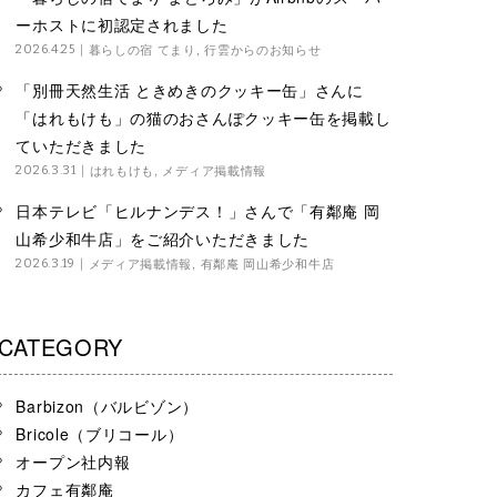
ーホストに初認定されました
暮らしの宿 てまり
,
行雲からのお知らせ
2026.4.25
「別冊天然生活 ときめきのクッキー缶」さんに
「はれもけも」の猫のおさんぽクッキー缶を掲載し
ていただきました
はれもけも
,
メディア掲載情報
2026.3.31
日本テレビ「ヒルナンデス！」さんで「有鄰庵 岡
山希少和牛店」をご紹介いただきました
メディア掲載情報
,
有鄰庵 岡山希少和牛店
2026.3.19
CATEGORY
Barbizon（バルビゾン）
Bricole（ブリコール）
オープン社内報
カフェ有鄰庵