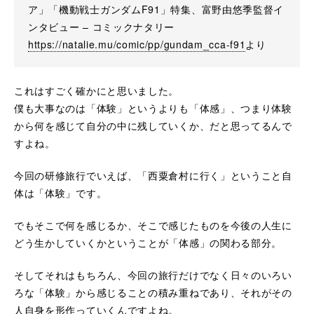
ア」「機動戦士ガンダムF91」特集、富野由悠季監督イ
ンタビュー – コミックナタリー
https://natalie.mu/comic/pp/gundam_cca-f91
より
これはすごく確かにと思いました。
僕も大事なのは「体験」というよりも「体感」、つまり体験
から何を感じて自分の中に残していくか、だと思ってるんで
すよね。
今回の研修旅行でいえば、「西粟倉村に行く」ということ自
体は「体験」です。
でもそこで何を感じるか、そこで感じたものを今後の人生に
どう生かしていくかということが「体感」の関わる部分。
そしてそれはもちろん、今回の旅行だけでなく日々のいろい
ろな「体験」から感じることの積み重ねであり、それがその
人自身を形作っていくんですよね。