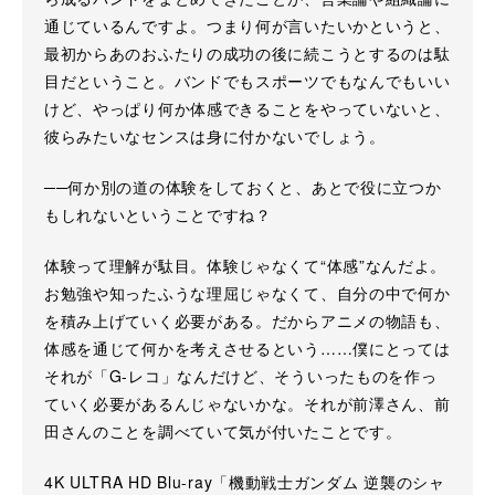
通じているんですよ。つまり何が言いたいかというと、
最初からあのおふたりの成功の後に続こうとするのは駄
目だということ。バンドでもスポーツでもなんでもいい
けど、やっぱり何か体感できることをやっていないと、
彼らみたいなセンスは身に付かないでしょう。
──何か別の道の体験をしておくと、あとで役に立つか
もしれないということですね？
体験って理解が駄目。体験じゃなくて“体感”なんだよ。
お勉強や知ったふうな理屈じゃなくて、自分の中で何か
を積み上げていく必要がある。だからアニメの物語も、
体感を通じて何かを考えさせるという……僕にとっては
それが「G-レコ」なんだけど、そういったものを作っ
ていく必要があるんじゃないかな。それが前澤さん、前
田さんのことを調べていて気が付いたことです。
4K ULTRA HD Blu-ray「機動戦士ガンダム 逆襲のシャ