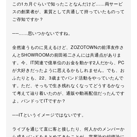
この1カ月ぐらいで知ったことなんだけど……両サービ
スの創業者が、素質として共通して持っていたものって
ご存知ですか？
──……思いつかないですね。
全然違うものに見えるけど、ZOZOTOWNの前澤友作さ
んとSHOWROOMの前田裕二さんには共通点がありま
す。今、IT関連で億単位のお金を動かす2人だから、PC
が大好きだったように思えるかもしれません。でも、お
ふたりとも、22、3歳までバンド活動をやっていたんで
す。ただ、そっちで生き残れなくなってどうするかなっ
て考えて辿り着いたのが、通販や動画配信だったんです
よ。バンドってITですか？
──ITというイメージではないです。
ライブを通じて直に客と接したり、何人かのメンバーか
ら成るバンドをまとめてきたことが、営業論や組織論に