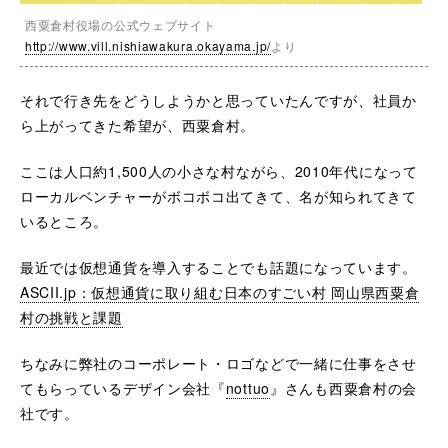
西粟倉村役場の公式ウェブサイト
http://www.vill.nishiawakura.okayama.jp/
より
それで行き先をどうしようかと思っていたんですが、社員か
ら上がってきた希望が、西粟倉村。
ここは人口約1,500人の小さな村ながら、2010年代になって
ローカルベンチャーがボコボコ出てきて、名が知られてきて
いるところ。
最近では仮想通貨を導入することでも話題になっています。
ASCII.jp：仮想通貨に取り組む日本のすごい村 岡山県西粟倉
村の挑戦と課題
ちなみに弊社のコーポレート・ロゴなどで一緒に仕事をさせ
てもらっているデザイン会社『
nottuo
』さんも西粟倉村の会
社です。