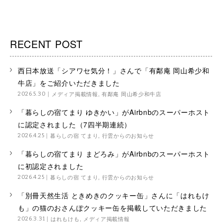
RECENT POST
西日本放送「シアワセ気分！」さんで「有鄰庵 岡山希少和
牛店」をご紹介いただきました
メディア掲載情報
,
有鄰庵 岡山希少和牛店
2026.5.30
「暮らしの宿てまり ゆきかい」がAirbnbのスーパーホスト
に認定されました（7四半期連続）
暮らしの宿 てまり
,
行雲からのお知らせ
2026.4.25
「暮らしの宿てまり まどろみ」がAirbnbのスーパーホスト
に初認定されました
暮らしの宿 てまり
,
行雲からのお知らせ
2026.4.25
「別冊天然生活 ときめきのクッキー缶」さんに「はれもけ
も」の猫のおさんぽクッキー缶を掲載していただきました
はれもけも
,
メディア掲載情報
2026.3.31