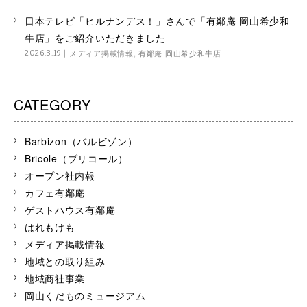
日本テレビ「ヒルナンデス！」さんで「有鄰庵 岡山希少和
牛店」をご紹介いただきました
メディア掲載情報
,
有鄰庵 岡山希少和牛店
2026.3.19
CATEGORY
Barbizon（バルビゾン）
Bricole（ブリコール）
オープン社内報
カフェ有鄰庵
ゲストハウス有鄰庵
はれもけも
メディア掲載情報
地域との取り組み
地域商社事業
岡山くだものミュージアム