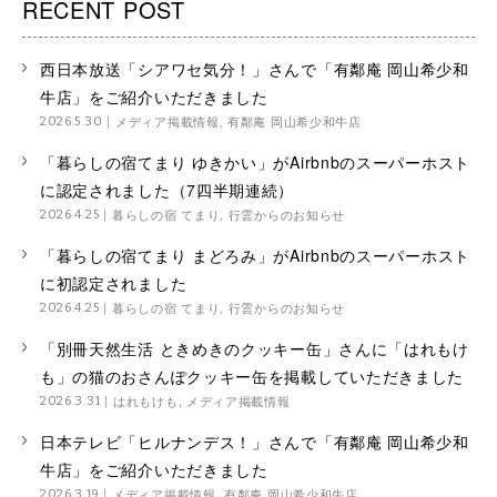
RECENT POST
西日本放送「シアワセ気分！」さんで「有鄰庵 岡山希少和
牛店」をご紹介いただきました
メディア掲載情報
,
有鄰庵 岡山希少和牛店
2026.5.30
「暮らしの宿てまり ゆきかい」がAirbnbのスーパーホスト
に認定されました（7四半期連続）
暮らしの宿 てまり
,
行雲からのお知らせ
2026.4.25
「暮らしの宿てまり まどろみ」がAirbnbのスーパーホスト
に初認定されました
暮らしの宿 てまり
,
行雲からのお知らせ
2026.4.25
「別冊天然生活 ときめきのクッキー缶」さんに「はれもけ
も」の猫のおさんぽクッキー缶を掲載していただきました
はれもけも
,
メディア掲載情報
2026.3.31
日本テレビ「ヒルナンデス！」さんで「有鄰庵 岡山希少和
牛店」をご紹介いただきました
メディア掲載情報
,
有鄰庵 岡山希少和牛店
2026.3.19