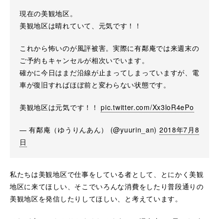
現在の美観地区。
美観地区は晴れていて、元気です！！
これから怖いのが風評被害。実際に有鄰庵では来週末の
ご予約もキャンセルが相次いでいます。
確かに今日はまだ沿線が止まってしまっていますが、電
車が復旧すればほぼ前と変わらない状態です。
美観地区は元気です！！
pic.twitter.com/Xx3loR4ePo
— 有鄰庵（ゆうりんあん） (@yuurin_an)
2018年7月8
日
私たちは美観地区で仕事をしている者として、とにかく美観
地区に来てほしい、そこでいろんな消費をしたり普段通りの
美観地区を発信したりしてほしい、と考えています。