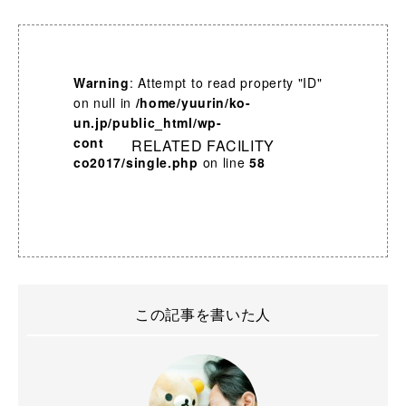
Warning
: Attempt to read property "ID"
on null in
/home/yuurin/ko-
un.jp/public_html/wp-
content/themes/yuurin-
RELATED FACILITY
co2017/single.php
on line
58
この記事を書いた人