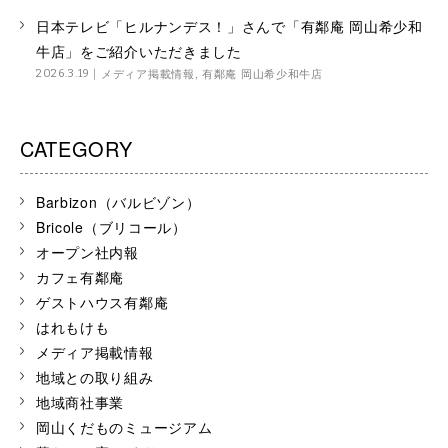
日本テレビ「ヒルナンデス！」さんで「有鄰庵 岡山希少和
牛店」をご紹介いただきました
メディア掲載情報
,
有鄰庵 岡山希少和牛店
2026.3.19
CATEGORY
Barbizon（バルビゾン）
Bricole（ブリコール）
オープン社内報
カフェ有鄰庵
ゲストハウス有鄰庵
はれもけも
メディア掲載情報
地域との取り組み
地域商社事業
岡山くだものミュージアム