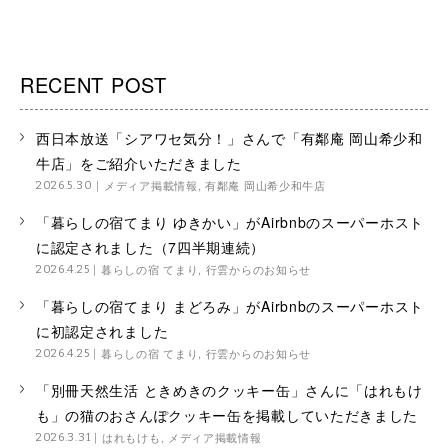
RECENT POST
西日本放送「シアワセ気分！」さんで「有鄰庵 岡山希少和
牛店」をご紹介いただきました
メディア掲載情報
,
有鄰庵 岡山希少和牛店
2026.5.30
「暮らしの宿てまり ゆきかい」がAirbnbのスーパーホスト
に認定されました（7四半期連続）
暮らしの宿 てまり
,
行雲からのお知らせ
2026.4.25
「暮らしの宿てまり まどろみ」がAirbnbのスーパーホスト
に初認定されました
暮らしの宿 てまり
,
行雲からのお知らせ
2026.4.25
「別冊天然生活 ときめきのクッキー缶」さんに「はれもけ
も」の猫のおさんぽクッキー缶を掲載していただきました
はれもけも
,
メディア掲載情報
2026.3.31