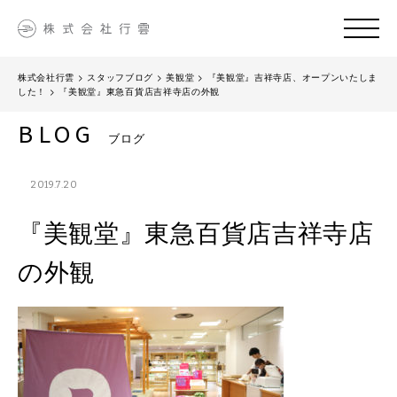
株式会社行雲
>
スタッフブログ
>
美観堂
>
『美観堂』吉祥寺店、オープンいたしま
した！
>
『美観堂』東急百貨店吉祥寺店の外観
BLOG
ブログ
2019.7.20
『美観堂』東急百貨店吉祥寺店
の外観