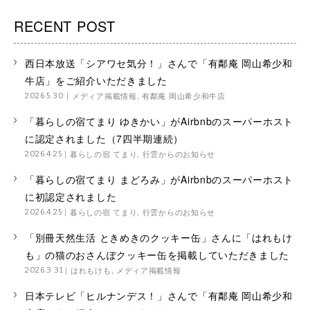
RECENT POST
西日本放送「シアワセ気分！」さんで「有鄰庵 岡山希少和
牛店」をご紹介いただきました
メディア掲載情報
,
有鄰庵 岡山希少和牛店
2026.5.30
「暮らしの宿てまり ゆきかい」がAirbnbのスーパーホスト
に認定されました（7四半期連続）
暮らしの宿 てまり
,
行雲からのお知らせ
2026.4.25
「暮らしの宿てまり まどろみ」がAirbnbのスーパーホスト
に初認定されました
暮らしの宿 てまり
,
行雲からのお知らせ
2026.4.25
「別冊天然生活 ときめきのクッキー缶」さんに「はれもけ
も」の猫のおさんぽクッキー缶を掲載していただきました
はれもけも
,
メディア掲載情報
2026.3.31
日本テレビ「ヒルナンデス！」さんで「有鄰庵 岡山希少和