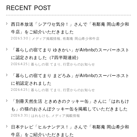
RECENT POST
西日本放送「シアワセ気分！」さんで「有鄰庵 岡山希少和
牛店」をご紹介いただきました
メディア掲載情報
,
有鄰庵 岡山希少和牛店
2026.5.30
「暮らしの宿てまり ゆきかい」がAirbnbのスーパーホスト
に認定されました（7四半期連続）
暮らしの宿 てまり
,
行雲からのお知らせ
2026.4.25
「暮らしの宿てまり まどろみ」がAirbnbのスーパーホスト
に初認定されました
暮らしの宿 てまり
,
行雲からのお知らせ
2026.4.25
「別冊天然生活 ときめきのクッキー缶」さんに「はれもけ
も」の猫のおさんぽクッキー缶を掲載していただきました
はれもけも
,
メディア掲載情報
2026.3.31
日本テレビ「ヒルナンデス！」さんで「有鄰庵 岡山希少和
牛店」をご紹介いただきました