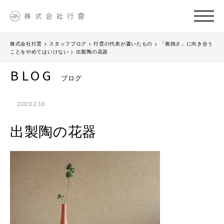
株式会社行雲
>
スタッフブログ
>
行雲の代表が書いたもの
>
「複雑さ」に向き合う
ことをやめてはいけない
>
出製陶の花器
BLOG
ブログ
2020.2.10
出製陶の花器