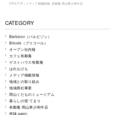
メディア掲載情報
,
有鄰庵 岡山希少和牛店
2026.3.19
CATEGORY
Barbizon（バルビゾン）
Bricole（ブリコール）
オープン社内報
カフェ有鄰庵
ゲストハウス有鄰庵
はれもけも
メディア掲載情報
地域との取り組み
地域商社事業
岡山くだものミュージアム
暮らしの宿 てまり
有鄰庵 岡山希少和牛店
然味-sami-