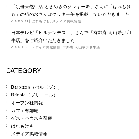
「別冊天然生活 ときめきのクッキー缶」さんに「はれもけ
も」の猫のおさんぽクッキー缶を掲載していただきました
はれもけも
,
メディア掲載情報
2026.3.31
日本テレビ「ヒルナンデス！」さんで「有鄰庵 岡山希少和
牛店」をご紹介いただきました
メディア掲載情報
,
有鄰庵 岡山希少和牛店
2026.3.19
CATEGORY
Barbizon（バルビゾン）
Bricole（ブリコール）
オープン社内報
カフェ有鄰庵
ゲストハウス有鄰庵
はれもけも
メディア掲載情報