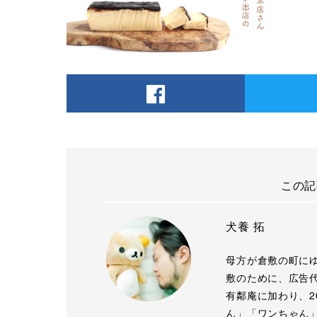
この記
犬養 拓
母方が倉敷の町に
敷のために、広告代
有鄰庵に加わり、2
ん」「ワンちゃん