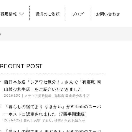
・採用情報
講演のご依頼
ブログ
お問い合わせ
店
RECENT POST
西日本放送「シアワセ気分！」さんで「有鄰庵 岡
山希少和牛店」をご紹介いただきました
メディア掲載情報
,
有鄰庵 岡山希少和牛店
2026.5.30
「暮らしの宿てまり ゆきかい」がAirbnbのスーパ
ーホストに認定されました（7四半期連続）
暮らしの宿 てまり
,
行雲からのお知らせ
2026.4.25
「暮らしの宿てまり まどろみ」がAirbnbのスーパ