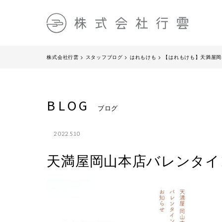
株式会社行雲
>
スタッフブログ
>
はれもけも
>
【はれもけも】天満屋岡
BLOG
ブログ
2022.5.10
天満屋岡山本店バレンタイ