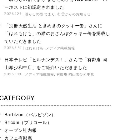
ーホストに初認定されました
暮らしの宿 てまり
,
行雲からのお知らせ
2026.4.25
「別冊天然生活 ときめきのクッキー缶」さんに
「はれもけも」の猫のおさんぽクッキー缶を掲載し
ていただきました
はれもけも
,
メディア掲載情報
2026.3.31
日本テレビ「ヒルナンデス！」さんで「有鄰庵 岡
山希少和牛店」をご紹介いただきました
メディア掲載情報
,
有鄰庵 岡山希少和牛店
2026.3.19
CATEGORY
Barbizon（バルビゾン）
Bricole（ブリコール）
オープン社内報
カフェ有鄰庵