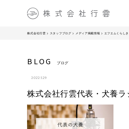
株式会社行雲
>
スタッフブログ
>
メディア掲載情報
>
エフエムくらしき『
BLOG
ブログ
2022.5.29
株式会社行雲代表・犬養ラ