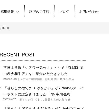
・採用情報
講演のご依頼
ブログ
お問い合わせ
お知らせ
RECENT POST
西日本放送「シアワセ気分！」さんで「有鄰庵 岡
山希少和牛店」をご紹介いただきました
メディア掲載情報
,
有鄰庵 岡山希少和牛店
2026.5.30
「暮らしの宿てまり ゆきかい」がAirbnbのスーパ
ーホストに認定されました（7四半期連続）
暮らしの宿 てまり
,
行雲からのお知らせ
2026.4.25
「暮らしの宿てまり まどろみ」がAirbnbのスーパ