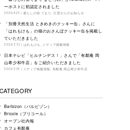
ーホストに初認定されました
暮らしの宿 てまり
,
行雲からのお知らせ
2026.4.25
「別冊天然生活 ときめきのクッキー缶」さんに
「はれもけも」の猫のおさんぽクッキー缶を掲載し
ていただきました
はれもけも
,
メディア掲載情報
2026.3.31
日本テレビ「ヒルナンデス！」さんで「有鄰庵 岡
山希少和牛店」をご紹介いただきました
メディア掲載情報
,
有鄰庵 岡山希少和牛店
2026.3.19
CATEGORY
Barbizon（バルビゾン）
Bricole（ブリコール）
オープン社内報
カフェ有鄰庵