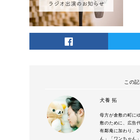
この記
犬養 拓
母方が倉敷の町に
敷のために、広告代
有鄰庵に加わり、2
ん」「ワンちゃん