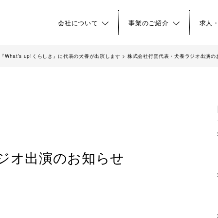
会社について
事業のご紹介
求人
What’s up!くらしき』に代表の犬養が出演します
>
株式会社行雲代表・犬養ラジオ出演の
ジオ出演のお知らせ