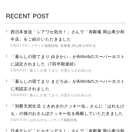
RECENT POST
西日本放送「シアワセ気分！」さんで「有鄰庵 岡山希少和
牛店」をご紹介いただきました
メディア掲載情報
,
有鄰庵 岡山希少和牛店
2026.5.30
「暮らしの宿てまり ゆきかい」がAirbnbのスーパーホスト
に認定されました（7四半期連続）
暮らしの宿 てまり
,
行雲からのお知らせ
2026.4.25
「暮らしの宿てまり まどろみ」がAirbnbのスーパーホスト
に初認定されました
暮らしの宿 てまり
,
行雲からのお知らせ
2026.4.25
「別冊天然生活 ときめきのクッキー缶」さんに「はれもけ
も」の猫のおさんぽクッキー缶を掲載していただきました
はれもけも
,
メディア掲載情報
2026.3.31
日本テレビ「ヒルナンデス！」さんで「有鄰庵 岡山希少和