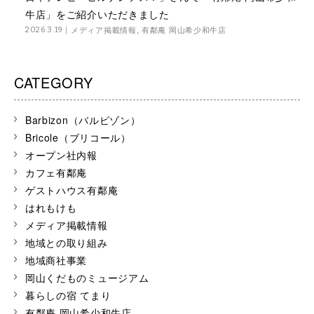
牛店」をご紹介いただきました
メディア掲載情報
,
有鄰庵 岡山希少和牛店
2026.3.19
CATEGORY
Barbizon（バルビゾン）
Bricole（ブリコール）
オープン社内報
カフェ有鄰庵
ゲストハウス有鄰庵
はれもけも
メディア掲載情報
地域との取り組み
地域商社事業
岡山くだものミュージアム
暮らしの宿 てまり
有鄰庵 岡山希少和牛店