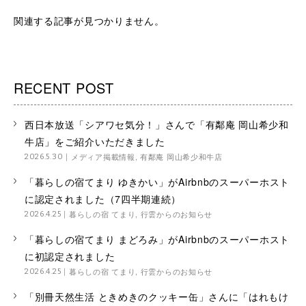
関連する記事が見つかりません。
RECENT POST
西日本放送「シアワセ気分！」さんで「有鄰庵 岡山希少和
牛店」をご紹介いただきました
メディア掲載情報
,
有鄰庵 岡山希少和牛店
2026.5.30
「暮らしの宿てまり ゆきかい」がAirbnbのスーパーホスト
に認定されました（7四半期連続）
暮らしの宿 てまり
,
行雲からのお知らせ
2026.4.25
「暮らしの宿てまり まどろみ」がAirbnbのスーパーホスト
に初認定されました
暮らしの宿 てまり
,
行雲からのお知らせ
2026.4.25
「別冊天然生活 ときめきのクッキー缶」さんに「はれもけ