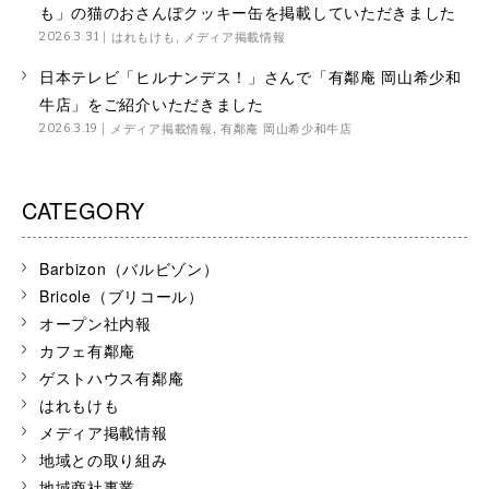
も」の猫のおさんぽクッキー缶を掲載していただきました
はれもけも
,
メディア掲載情報
2026.3.31
日本テレビ「ヒルナンデス！」さんで「有鄰庵 岡山希少和
牛店」をご紹介いただきました
メディア掲載情報
,
有鄰庵 岡山希少和牛店
2026.3.19
CATEGORY
Barbizon（バルビゾン）
Bricole（ブリコール）
オープン社内報
カフェ有鄰庵
ゲストハウス有鄰庵
はれもけも
メディア掲載情報
地域との取り組み
地域商社事業