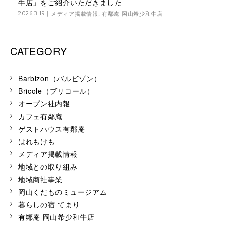
牛店」をご紹介いただきました
メディア掲載情報
,
有鄰庵 岡山希少和牛店
2026.3.19
CATEGORY
Barbizon（バルビゾン）
Bricole（ブリコール）
オープン社内報
カフェ有鄰庵
ゲストハウス有鄰庵
はれもけも
メディア掲載情報
地域との取り組み
地域商社事業
岡山くだものミュージアム
暮らしの宿 てまり
有鄰庵 岡山希少和牛店