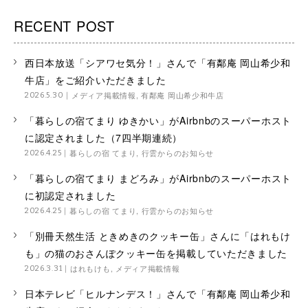
RECENT POST
西日本放送「シアワセ気分！」さんで「有鄰庵 岡山希少和
牛店」をご紹介いただきました
メディア掲載情報
,
有鄰庵 岡山希少和牛店
2026.5.30
「暮らしの宿てまり ゆきかい」がAirbnbのスーパーホスト
に認定されました（7四半期連続）
暮らしの宿 てまり
,
行雲からのお知らせ
2026.4.25
「暮らしの宿てまり まどろみ」がAirbnbのスーパーホスト
に初認定されました
暮らしの宿 てまり
,
行雲からのお知らせ
2026.4.25
「別冊天然生活 ときめきのクッキー缶」さんに「はれもけ
も」の猫のおさんぽクッキー缶を掲載していただきました
はれもけも
,
メディア掲載情報
2026.3.31
日本テレビ「ヒルナンデス！」さんで「有鄰庵 岡山希少和