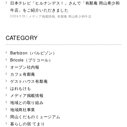
日本テレビ「ヒルナンデス！」さんで「有鄰庵 岡山希少和
牛店」をご紹介いただきました
メディア掲載情報
,
有鄰庵 岡山希少和牛店
2026.3.19
CATEGORY
Barbizon（バルビゾン）
Bricole（ブリコール）
オープン社内報
カフェ有鄰庵
ゲストハウス有鄰庵
はれもけも
メディア掲載情報
地域との取り組み
地域商社事業
岡山くだものミュージアム
暮らしの宿 てまり