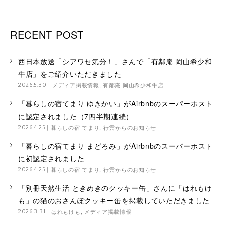
RECENT POST
西日本放送「シアワセ気分！」さんで「有鄰庵 岡山希少和
牛店」をご紹介いただきました
メディア掲載情報
,
有鄰庵 岡山希少和牛店
2026.5.30
「暮らしの宿てまり ゆきかい」がAirbnbのスーパーホスト
に認定されました（7四半期連続）
暮らしの宿 てまり
,
行雲からのお知らせ
2026.4.25
「暮らしの宿てまり まどろみ」がAirbnbのスーパーホスト
に初認定されました
暮らしの宿 てまり
,
行雲からのお知らせ
2026.4.25
「別冊天然生活 ときめきのクッキー缶」さんに「はれもけ
も」の猫のおさんぽクッキー缶を掲載していただきました
はれもけも
,
メディア掲載情報
2026.3.31