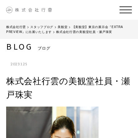
株式会社行雲
>
スタッフブログ
>
美観堂
>
【美観堂】東京の展示会『EXTRA
PREVIEW』に出展いたします
>
株式会社行雲の美観堂社員・瀬戸珠実
BLOG
ブログ
2023.1.25
株式会社行雲の美観堂社員・瀬
戸珠実