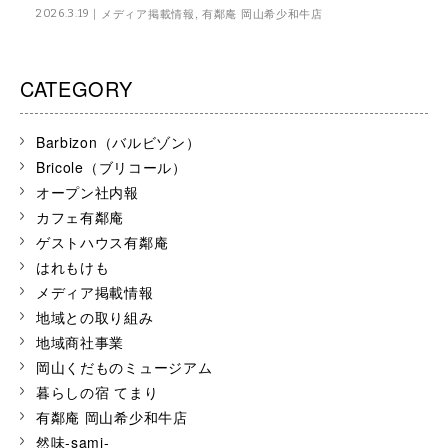
メディア掲載情報
,
有鄰庵 岡山希少和牛店
2026.3.19
CATEGORY
Barbizon（バルビゾン）
Bricole（ブリコール）
オープン社内報
カフェ有鄰庵
ゲストハウス有鄰庵
はれもけも
メディア掲載情報
地域との取り組み
地域商社事業
岡山くだものミュージアム
暮らしの宿 てまり
有鄰庵 岡山希少和牛店
然味-sami-