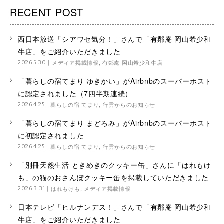
RECENT POST
西日本放送「シアワセ気分！」さんで「有鄰庵 岡山希少和
牛店」をご紹介いただきました
メディア掲載情報
,
有鄰庵 岡山希少和牛店
2026.5.30
「暮らしの宿てまり ゆきかい」がAirbnbのスーパーホスト
に認定されました（7四半期連続）
暮らしの宿 てまり
,
行雲からのお知らせ
2026.4.25
「暮らしの宿てまり まどろみ」がAirbnbのスーパーホスト
に初認定されました
暮らしの宿 てまり
,
行雲からのお知らせ
2026.4.25
「別冊天然生活 ときめきのクッキー缶」さんに「はれもけ
も」の猫のおさんぽクッキー缶を掲載していただきました
はれもけも
,
メディア掲載情報
2026.3.31
日本テレビ「ヒルナンデス！」さんで「有鄰庵 岡山希少和
牛店」をご紹介いただきました