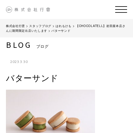
株式会社行雲
>
スタッフブログ
>
はれもけも
>
【CHOCOLATELL】岩田屋本店さ
んに期間限定出店いたします
>
バターサンド
BLOG
ブログ
2023.3.30
バターサンド