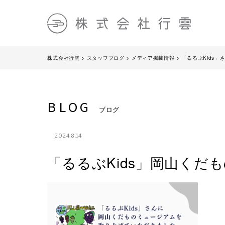
株式会社行雲
>
スタッフブログ
>
メディア掲載情報
>
「るるぶKids
BLOG
ブログ
2024.8.14
「るるぶKids」岡山くだ