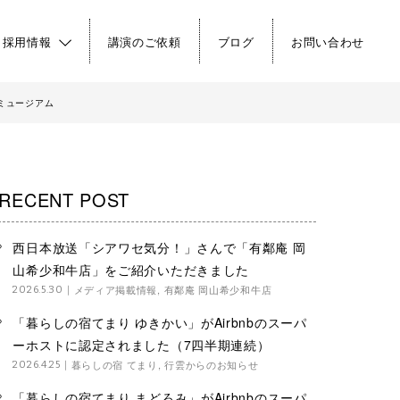
・採用情報
講演のご依頼
ブログ
お問い合わせ
のミュージアム
RECENT POST
西日本放送「シアワセ気分！」さんで「有鄰庵 岡
山希少和牛店」をご紹介いただきました
メディア掲載情報
,
有鄰庵 岡山希少和牛店
2026.5.30
「暮らしの宿てまり ゆきかい」がAirbnbのスーパ
ーホストに認定されました（7四半期連続）
暮らしの宿 てまり
,
行雲からのお知らせ
2026.4.25
「暮らしの宿てまり まどろみ」がAirbnbのスーパ