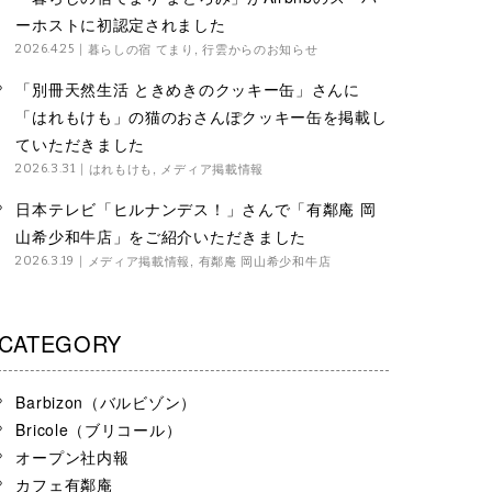
ーホストに初認定されました
暮らしの宿 てまり
,
行雲からのお知らせ
2026.4.25
「別冊天然生活 ときめきのクッキー缶」さんに
「はれもけも」の猫のおさんぽクッキー缶を掲載し
ていただきました
はれもけも
,
メディア掲載情報
2026.3.31
日本テレビ「ヒルナンデス！」さんで「有鄰庵 岡
山希少和牛店」をご紹介いただきました
メディア掲載情報
,
有鄰庵 岡山希少和牛店
2026.3.19
CATEGORY
Barbizon（バルビゾン）
Bricole（ブリコール）
オープン社内報
カフェ有鄰庵