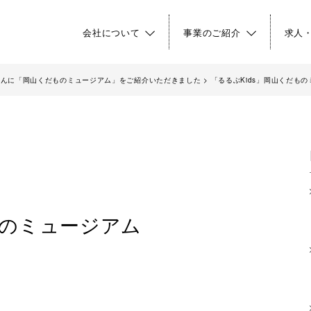
会社について
事業のご紹介
求人
」さんに「岡山くだものミュージアム」をご紹介いただきました
>
「るるぶKids」岡山くだも
ものミュージアム