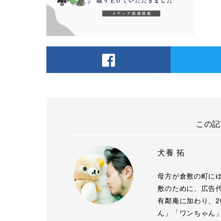
この記
犬養 拓
母方が倉敷の町に
敷のために、広告代
有鄰庵に加わり、2
ん」「ワンちゃん