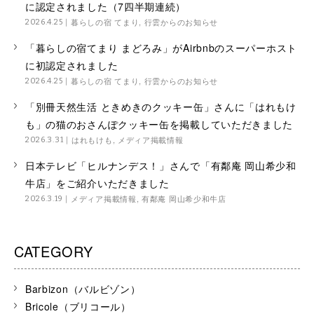
に認定されました（7四半期連続）
暮らしの宿 てまり
,
行雲からのお知らせ
2026.4.25
「暮らしの宿てまり まどろみ」がAirbnbのスーパーホスト
に初認定されました
暮らしの宿 てまり
,
行雲からのお知らせ
2026.4.25
「別冊天然生活 ときめきのクッキー缶」さんに「はれもけ
も」の猫のおさんぽクッキー缶を掲載していただきました
はれもけも
,
メディア掲載情報
2026.3.31
日本テレビ「ヒルナンデス！」さんで「有鄰庵 岡山希少和
牛店」をご紹介いただきました
メディア掲載情報
,
有鄰庵 岡山希少和牛店
2026.3.19
CATEGORY
Barbizon（バルビゾン）
Bricole（ブリコール）