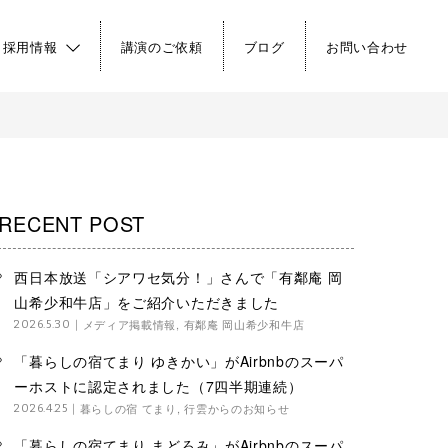
・採用情報
講演のご依頼
ブログ
お問い合わせ
RECENT POST
西日本放送「シアワセ気分！」さんで「有鄰庵 岡
山希少和牛店」をご紹介いただきました
メディア掲載情報
,
有鄰庵 岡山希少和牛店
2026.5.30
「暮らしの宿てまり ゆきかい」がAirbnbのスーパ
ーホストに認定されました（7四半期連続）
暮らしの宿 てまり
,
行雲からのお知らせ
2026.4.25
「暮らしの宿てまり まどろみ」がAirbnbのスーパ