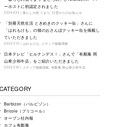
ーホストに初認定されました
暮らしの宿 てまり
,
行雲からのお知らせ
2026.4.25
「別冊天然生活 ときめきのクッキー缶」さんに
「はれもけも」の猫のおさんぽクッキー缶を掲載し
ていただきました
はれもけも
,
メディア掲載情報
2026.3.31
日本テレビ「ヒルナンデス！」さんで「有鄰庵 岡
山希少和牛店」をご紹介いただきました
メディア掲載情報
,
有鄰庵 岡山希少和牛店
2026.3.19
CATEGORY
Barbizon（バルビゾン）
Bricole（ブリコール）
オープン社内報
カフェ有鄰庵