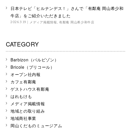
日本テレビ「ヒルナンデス！」さんで「有鄰庵 岡山希少和
牛店」をご紹介いただきました
メディア掲載情報
,
有鄰庵 岡山希少和牛店
2026.3.19
CATEGORY
Barbizon（バルビゾン）
Bricole（ブリコール）
オープン社内報
カフェ有鄰庵
ゲストハウス有鄰庵
はれもけも
メディア掲載情報
地域との取り組み
地域商社事業
岡山くだものミュージアム