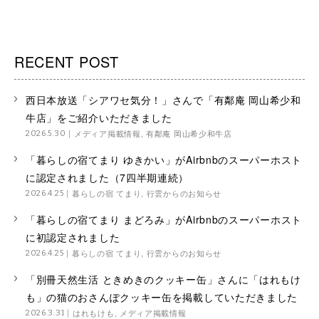
RECENT POST
西日本放送「シアワセ気分！」さんで「有鄰庵 岡山希少和
牛店」をご紹介いただきました
メディア掲載情報
,
有鄰庵 岡山希少和牛店
2026.5.30
「暮らしの宿てまり ゆきかい」がAirbnbのスーパーホスト
に認定されました（7四半期連続）
暮らしの宿 てまり
,
行雲からのお知らせ
2026.4.25
「暮らしの宿てまり まどろみ」がAirbnbのスーパーホスト
に初認定されました
暮らしの宿 てまり
,
行雲からのお知らせ
2026.4.25
「別冊天然生活 ときめきのクッキー缶」さんに「はれもけ
も」の猫のおさんぽクッキー缶を掲載していただきました
はれもけも
,
メディア掲載情報
2026.3.31