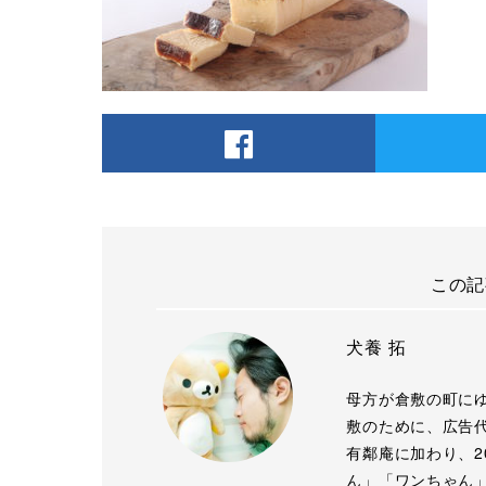
この記
犬養 拓
母方が倉敷の町に
敷のために、広告代
有鄰庵に加わり、2
ん」「ワンちゃん