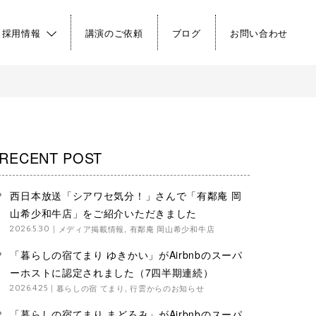
・採用情報
講演のご依頼
ブログ
お問い合わせ
RECENT POST
西日本放送「シアワセ気分！」さんで「有鄰庵 岡
山希少和牛店」をご紹介いただきました
メディア掲載情報
,
有鄰庵 岡山希少和牛店
2026.5.30
「暮らしの宿てまり ゆきかい」がAirbnbのスーパ
ーホストに認定されました（7四半期連続）
暮らしの宿 てまり
,
行雲からのお知らせ
2026.4.25
「暮らしの宿てまり まどろみ」がAirbnbのスーパ