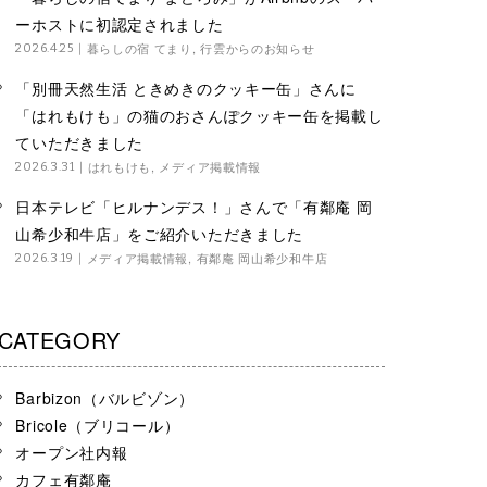
ーホストに初認定されました
暮らしの宿 てまり
,
行雲からのお知らせ
2026.4.25
「別冊天然生活 ときめきのクッキー缶」さんに
「はれもけも」の猫のおさんぽクッキー缶を掲載し
ていただきました
はれもけも
,
メディア掲載情報
2026.3.31
日本テレビ「ヒルナンデス！」さんで「有鄰庵 岡
山希少和牛店」をご紹介いただきました
メディア掲載情報
,
有鄰庵 岡山希少和牛店
2026.3.19
CATEGORY
Barbizon（バルビゾン）
Bricole（ブリコール）
オープン社内報
カフェ有鄰庵