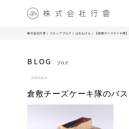
株式会社行雲
>
スタッフブログ
>
はれもけも
>
【倉敷チーズケーキ隊】
BLOG
ブログ
2020.12.4
倉敷チーズケーキ隊のバス