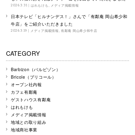
はれもけも
,
メディア掲載情報
2026.3.31
日本テレビ「ヒルナンデス！」さんで「有鄰庵 岡山希少和
牛店」をご紹介いただきました
メディア掲載情報
,
有鄰庵 岡山希少和牛店
2026.3.19
CATEGORY
Barbizon（バルビゾン）
Bricole（ブリコール）
オープン社内報
カフェ有鄰庵
ゲストハウス有鄰庵
はれもけも
メディア掲載情報
地域との取り組み
地域商社事業