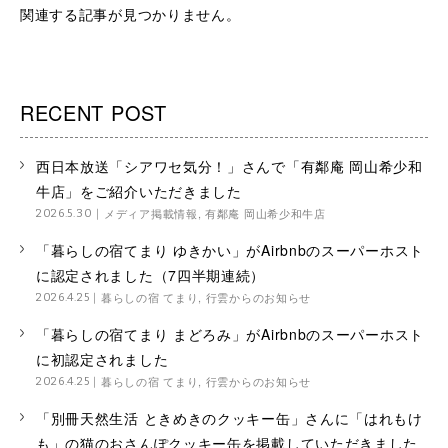
関連する記事が見つかりません。
RECENT POST
西日本放送「シアワセ気分！」さんで「有鄰庵 岡山希少和
牛店」をご紹介いただきました
メディア掲載情報
,
有鄰庵 岡山希少和牛店
2026.5.30
「暮らしの宿てまり ゆきかい」がAirbnbのスーパーホスト
に認定されました（7四半期連続）
暮らしの宿 てまり
,
行雲からのお知らせ
2026.4.25
「暮らしの宿てまり まどろみ」がAirbnbのスーパーホスト
に初認定されました
暮らしの宿 てまり
,
行雲からのお知らせ
2026.4.25
「別冊天然生活 ときめきのクッキー缶」さんに「はれもけ
も」の猫のおさんぽクッキー缶を掲載していただきました