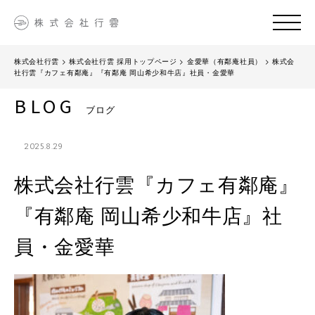
株式会社行雲
>
株式会社行雲 採用トップページ
>
金愛華（有鄰庵社員）
>
株式会
社行雲『カフェ有鄰庵』『有鄰庵 岡山希少和牛店』社員・金愛華
BLOG
ブログ
2025.8.29
株式会社行雲『カフェ有鄰庵』
『有鄰庵 岡山希少和牛店』社
員・金愛華