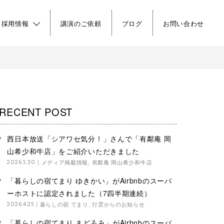
・採用情報
講演のご依頼
ブログ
お問い合わせ
RECENT POST
西日本放送「シアワセ気分！」さんで「有鄰庵 岡
山希少和牛店」をご紹介いただきました
メディア掲載情報
,
有鄰庵 岡山希少和牛店
2026.5.30
「暮らしの宿てまり ゆきかい」がAirbnbのスーパ
ーホストに認定されました（7四半期連続）
暮らしの宿 てまり
,
行雲からのお知らせ
2026.4.25
「暮らしの宿てまり まどろみ」がAirbnbのスーパ