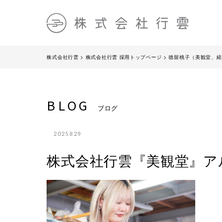
株式会社行雲
>
株式会社行雲 採用トップページ
>
徳留桃子（美観堂、経
BLOG
ブログ
2025.8.29
株式会社行雲『美観堂』ア