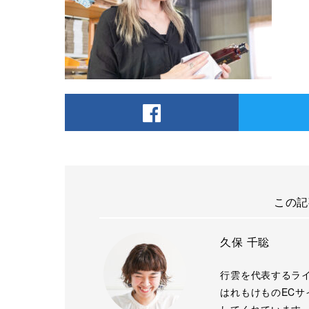
この記
久保 千聡
行雲を代表するラ
はれもけものECサ