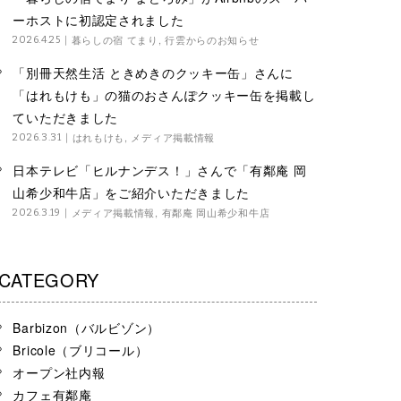
ーホストに初認定されました
暮らしの宿 てまり
,
行雲からのお知らせ
2026.4.25
「別冊天然生活 ときめきのクッキー缶」さんに
「はれもけも」の猫のおさんぽクッキー缶を掲載し
ていただきました
はれもけも
,
メディア掲載情報
2026.3.31
日本テレビ「ヒルナンデス！」さんで「有鄰庵 岡
山希少和牛店」をご紹介いただきました
メディア掲載情報
,
有鄰庵 岡山希少和牛店
2026.3.19
CATEGORY
Barbizon（バルビゾン）
Bricole（ブリコール）
オープン社内報
カフェ有鄰庵