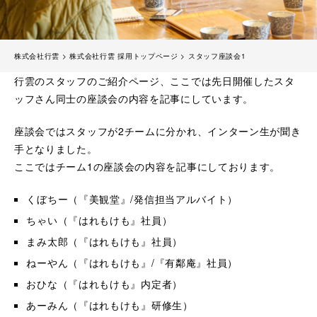
株式会社行雲
>
株式会社行雲 採用トップページ
>
スタッフ座談会1
行雲のスタッフのご紹介ページ、ここでは先日開催したスタ
ッフさん同士の座談会の内容を記事にしています。
座談会ではスタッフが2チームに分かれ、インターン生が聞き
手となりました。
ここではチーム1の座談会の内容を記事にしております。
くぼちー（『美観堂』/発信担当アルバイト）
ちゃい（『はれもけも』社員）
まみ太郎（『はれもけも』社員）
ねーやん（『はれもけも』/『有鄰庵』社員）
おひな（『はれもけも』内定者）
あーみん（『はれもけも』研修生）